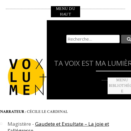
Aller
MENU DU
au
HAUT
contenu
principal
Recherche
pour
:
TA VOIX EST MA LUMIÈ
MENU
BIBLIOTHÈ
E
NARRATEUR
: CÉCILE LE CARDINAL
Magistère -
Gaudete et Exsultate – La joie et
l’allégresse