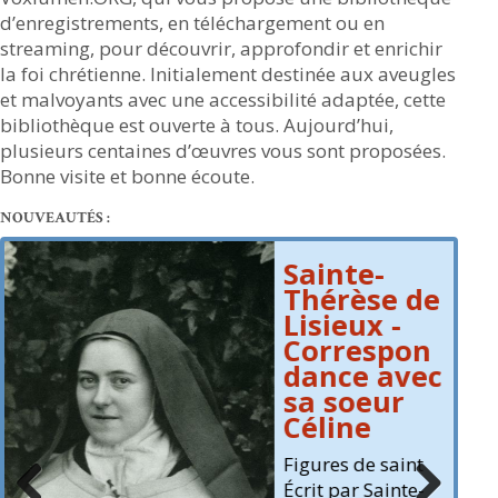
d’enregistrements, en téléchargement ou en
streaming, pour découvrir, approfondir et enrichir
la foi chrétienne. Initialement destinée aux aveugles
et malvoyants avec une accessibilité adaptée, cette
bibliothèque est ouverte à tous. Aujourd’hui,
plusieurs centaines d’œuvres vous sont proposées.
Bonne visite et bonne écoute.
NOUVEAUTÉS :
Jean-Paul II
de
- Dialogue
avec la
n
France
ec
Meditations
Écrit par Jean-
Paul II
t
Lu par Jean-Paul
-
II