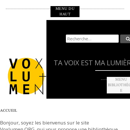
Aller
MENU DU
au
HAUT
contenu
principal
Recherche
pour
:
TA VOIX EST MA LUMIÈ
MENU
BIBLIOTHÈ
E
ACCUEIL
Bonjour, soyez les bienvenus sur le site
Voxlumen.ORG, qui vous propose une bibliothèque