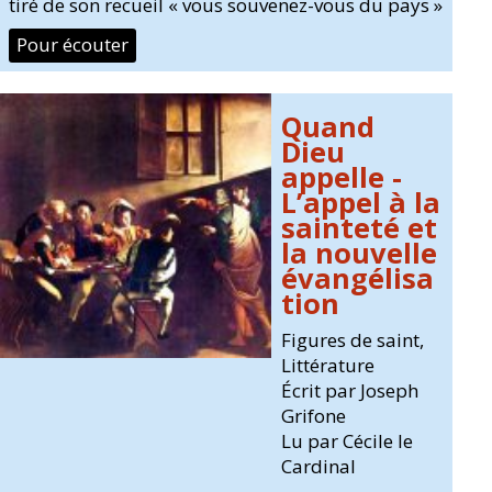
tiré de son recueil « vous souvenez-vous du pays »
Pour écouter
Quand
Dieu
appelle -
L’appel à la
sainteté et
la nouvelle
évangélisa
tion
Figures de saint
,
Littérature
Écrit par Joseph
Grifone
Lu par Cécile le
Cardinal