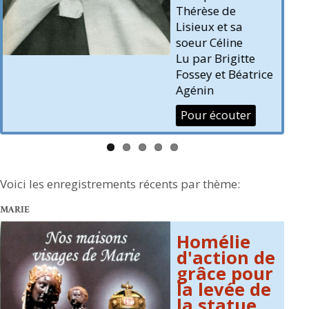
Homélies et
Previ
Next
discours du Saint-
ous
Père, au cours de
ses 6 voyages
ice
pastoraux en
France:
Pour écouter
Voici les enregistrements récents par thème:
MARIE
Homélie
d'action de
grâce pour
la levée de
la statue