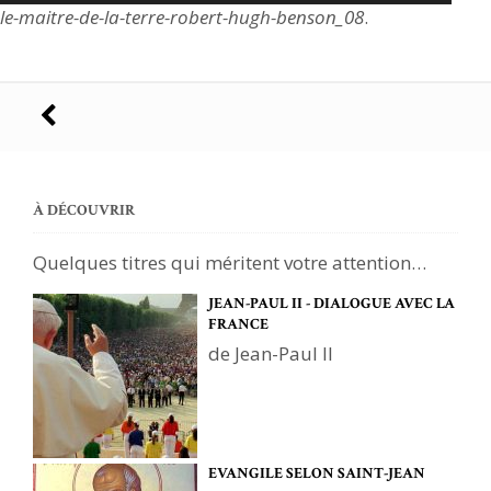
le-maitre-de-la-terre-robert-hugh-benson_08
.
Navigation
des
articles
À DÉCOUVRIR
Quelques titres qui méritent votre attention…
JEAN-PAUL II - DIALOGUE AVEC LA
FRANCE
de Jean-Paul II
EVANGILE SELON SAINT-JEAN