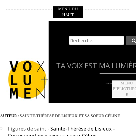
Aller
MENU DU
au
HAUT
contenu
principal
Recherche
pour
:
TA VOIX EST MA LUMIÈ
MENU
BIBLIOTHÈ
E
AUTEUR
: SAINTE-THÉRÈSE DE LISIEUX ET SA SOEUR CÉLINE
Figures de saint -
Sainte-Thérèse de Lisieux –
Correspondance avec sa soeur Céline