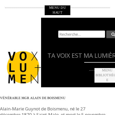
Aller
MENU DU
au
HAUT
contenu
principal
Recherche
pour
:
TA VOIX EST MA LUMIÈ
MENU
BIBLIOTHÈ
E
VÉNÉRABLE MGR ALAIN DE BOISMENU
Alain-Marie Guynot de Boismenu, né le 27
décembre 1870 à Saint-Malo, et mort le 5 novembre