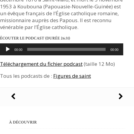
1953 à Koubouna (Papouasie-Nouvelle-Guinée) est
un évêque français de l’Église catholique romaine,
missionnaire auprès des Papous. Il est reconnu
vénérable par l’Église catholique.
ĖCOUTER LE PODCAST
(DURÉE 26:31)
Lecteur
00:00
00:00
audio
Téléchargement du fichier podcast
(taille 12 Mo)
Tous les podcasts de :
Figures de saint
Navigation
des
articles
À DÉCOUVRIR