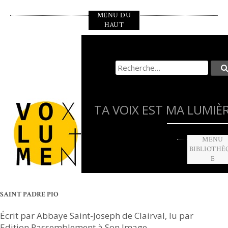
Aller
MENU DU
au
HAUT
contenu
principal
Recherche
pour
:
TA VOIX EST MA LUMIÈ
MENU
BIBLIOTHÈ
E
SAINT PADRE PIO
Écrit par Abbaye Saint-Joseph de Clairval, lu par
Edition Rassemblement à Son Image