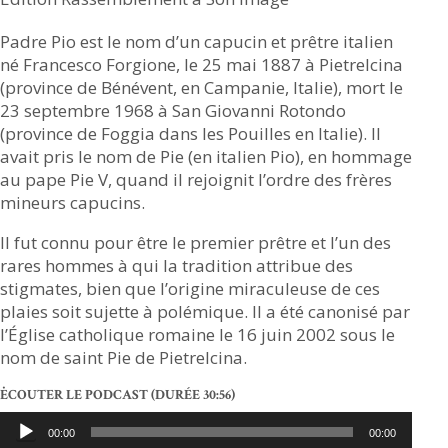
Padre Pio est le nom d’un capucin et prêtre italien
né Francesco Forgione, le 25 mai 1887 à Pietrelcina
(province de Bénévent, en Campanie, Italie), mort le
23 septembre 1968 à San Giovanni Rotondo
(province de Foggia dans les Pouilles en Italie). Il
avait pris le nom de Pie (en italien Pio), en hommage
au pape Pie V, quand il rejoignit l’ordre des frères
mineurs capucins.
Il fut connu pour être le premier prêtre et l’un des
rares hommes à qui la tradition attribue des
stigmates, bien que l’origine miraculeuse de ces
plaies soit sujette à polémique. Il a été canonisé par
l’Église catholique romaine le 16 juin 2002 sous le
nom de saint Pie de Pietrelcina.
ĖCOUTER LE PODCAST
(DURÉE 30:56)
Lecteur
00:00
00:00
audio