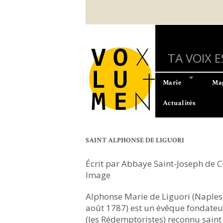
Aller
au
contenu
principal
TA VOIX 
Marie
Mag
Actualités
SAINT ALPHONSE DE LIGUORI
Écrit par Abbaye Saint-Joseph de C
Image
Alphonse Marie de Liguori (Naples
août 1787) est un évêque fondateu
(les Rédemptoristes) reconnu saint e