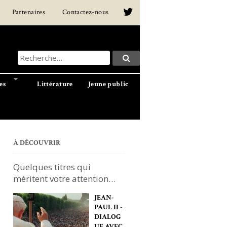
Partenaires
Contactez-nous
Recherche
Recherche…
pour
:
es
Littérature
Jeune public
À DÉCOUVRIR
Quelques titres qui
méritent votre attention…
JEAN-
PAUL II -
DIALOG
UE AVEC