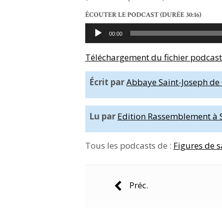
ĖCOUTER LE PODCAST
(DURÉE 30:16)
Lecteur
00:00
audio
Téléchargement du fichier podcast
Écrit par
Abbaye Saint-Joseph de 
Lu par
Edition Rassemblement à 
Tous les podcasts de :
Figures de s
Navigation
Préc.
des