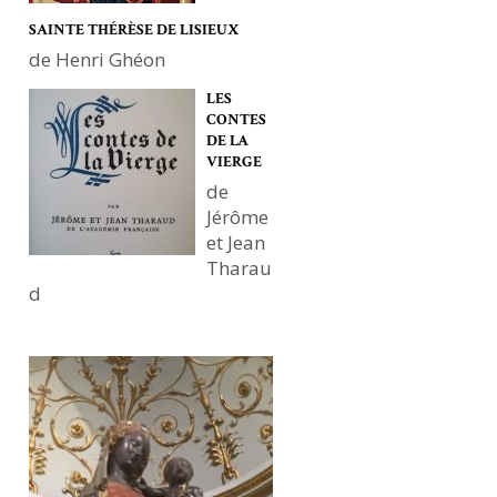
SAINTE THÉRÈSE DE LISIEUX
de Henri Ghéon
LES
CONTES
DE LA
VIERGE
de
Jérôme
et Jean
Tharau
d