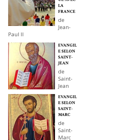
LA
FRANCE
de
Jean-
Paul II
EVANGIL
E SELON
SAINT-
JEAN
de
Saint-
Jean
EVANGIL
E SELON
SAINT-
MARC
de
Saint-
Marc