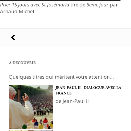
Prier 15 jours avec St Josémaria
tiré de
9ème jour
par
Arnaud Michel.
Navigation
des
articles
À DÉCOUVRIR
Quelques titres qui méritent votre attention…
JEAN-PAUL II - DIALOGUE AVEC LA
FRANCE
de Jean-Paul II