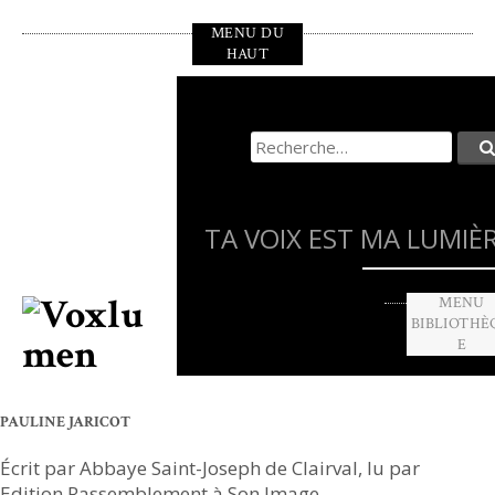
Aller
MENU DU
au
HAUT
contenu
principal
Recherche
pour
:
TA VOIX EST MA LUMIÈ
MENU
BIBLIOTHÈ
E
PAULINE JARICOT
Écrit par Abbaye Saint-Joseph de Clairval, lu par
Edition Rassemblement à Son Image