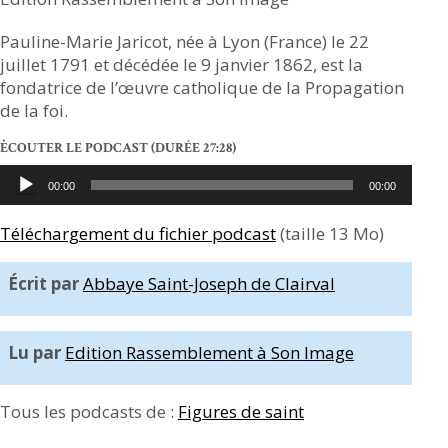
Pauline-Marie Jaricot, née à Lyon (France) le 22
juillet 1791 et décédée le 9 janvier 1862, est la
fondatrice de l’œuvre catholique de la Propagation
de la foi.
ĖCOUTER LE PODCAST
(DURÉE 27:28)
Lecteur
00:00
00:00
audio
Téléchargement du fichier podcast
(taille 13 Mo)
Écrit par
Abbaye Saint-Joseph de Clairval
Lu par
Edition Rassemblement à Son Image
Tous les podcasts de :
Figures de saint