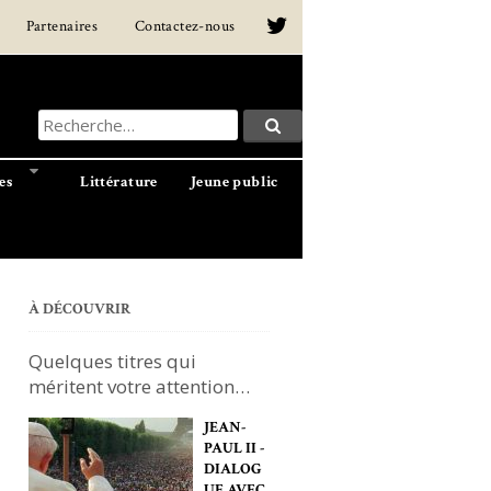
Partenaires
Contactez-nous
Recherche
Recherche…
pour
:
es
Littérature
Jeune public
À DÉCOUVRIR
Quelques titres qui
méritent votre attention…
JEAN-
PAUL II -
DIALOG
UE AVEC