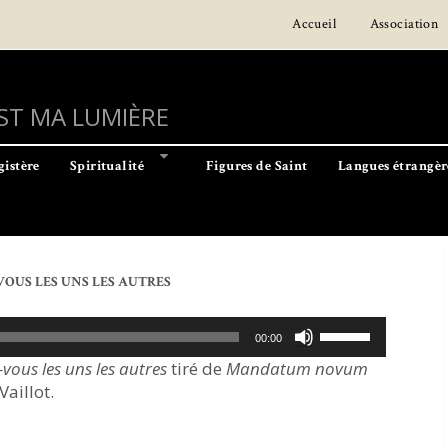
Accueil
Association
EST MA LUMIÈRE
istère
Spiritualité
Figures de Saint
Langues étrangèr
US LES UNS LES AUTRES
Utilisez
00:00
les
us les uns les autres
tiré de
Mandatum novum
flèches
Vaillot.
haut/bas
pour
augmenter