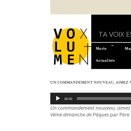
Aller
au
contenu
principal
TA VOIX 
Marie
Mag
Actualités
UN COMMANDEMENT NOUVEAU, AIMEZ-VO
Lecteur
00:00
audio
Un commandement nouveau, aimez-vo
Vème dimanche de Pâques
par Père 