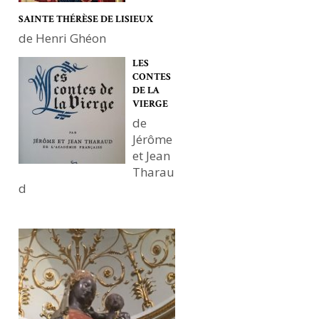
SAINTE THÉRÈSE DE LISIEUX
de Henri Ghéon
LES
CONTES
DE LA
VIERGE
de
Jérôme
et Jean
Tharau
d