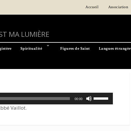
Accueil
Association
EST MA LUMIÈRE
istère
Spiritualité
Figures de Saint
Langues étrangèr
Utilisez
00:00
les
bbé Vaillot.
flèches
haut/bas
pour
augmenter