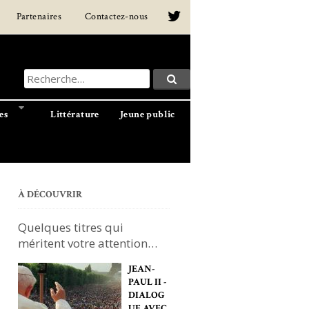
Partenaires
Contactez-nous
Recherche
Recherche…
pour
:
es
Littérature
Jeune public
À DÉCOUVRIR
Quelques titres qui
méritent votre attention…
JEAN-
PAUL II -
DIALOG
UE AVEC