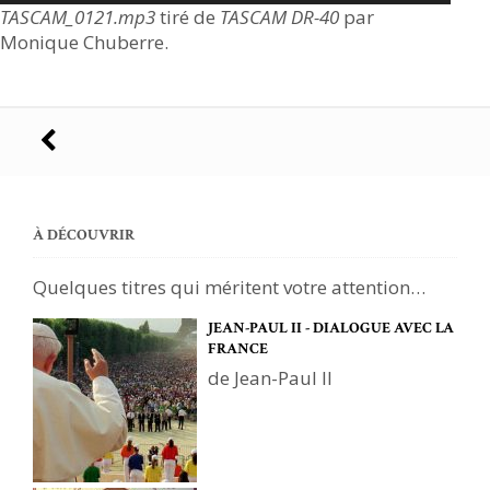
TASCAM_0121.mp3
tiré de
TASCAM DR-40
par
Monique Chuberre.
Navigation
des
articles
À DÉCOUVRIR
Quelques titres qui méritent votre attention…
JEAN-PAUL II - DIALOGUE AVEC LA
FRANCE
de Jean-Paul II