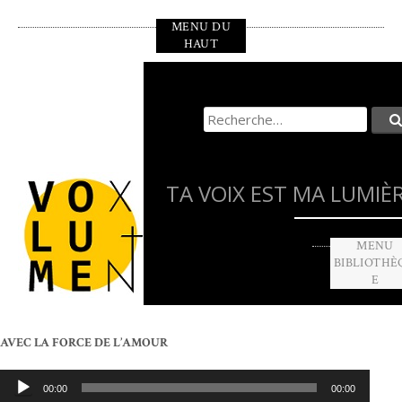
Aller
MENU DU
au
HAUT
contenu
principal
Recherche
pour
:
TA VOIX EST MA LUMIÈ
MENU
BIBLIOTHÈ
E
AVEC LA FORCE DE L’AMOUR
Lecteur
00:00
00:00
audio