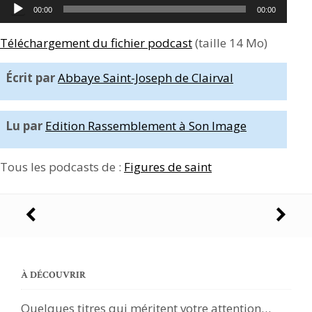
Lecteur
00:00
00:00
audio
Téléchargement du fichier podcast
(taille 14 Mo)
Écrit par
Abbaye Saint-Joseph de Clairval
Lu par
Edition Rassemblement à Son Image
Tous les podcasts de :
Figures de saint
Navigation
des
articles
À DÉCOUVRIR
Quelques titres qui méritent votre attention…