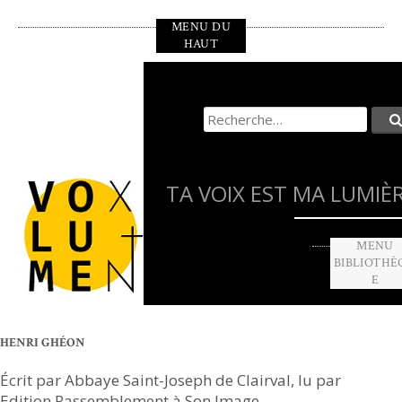
Aller
MENU DU
au
HAUT
contenu
principal
Recherche
pour
:
TA VOIX EST MA LUMIÈ
MENU
BIBLIOTHÈ
E
HENRI GHÉON
Écrit par Abbaye Saint-Joseph de Clairval, lu par
Edition Rassemblement à Son Image