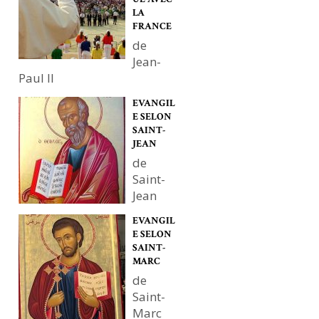
LA
FRANCE
de
Jean-
Paul II
EVANGIL
E SELON
SAINT-
JEAN
de
Saint-
Jean
EVANGIL
E SELON
SAINT-
MARC
de
Saint-
Marc