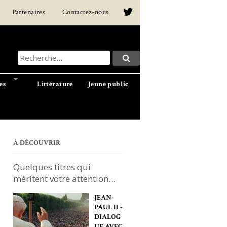
Partenaires
Contactez-nous
Recherche
Recherche…
pour
:
es
Littérature
Jeune public
À DÉCOUVRIR
Quelques titres qui
méritent votre attention…
JEAN-
PAUL II -
DIALOG
UE AVEC