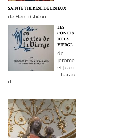
SAINTE THÉRÈSE DE LISIEUX
de Henri Ghéon
LES
CONTES
DE LA
VIERGE
de
Jérôme
et Jean
Tharau
d