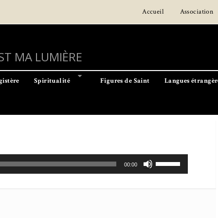
Accueil
Association
EST MA LUMIÈRE
istère
Spiritualité
Figures de Saint
Langues étrangèr
Utilisez
00:00
les
flèches
haut/bas
pour
augmenter